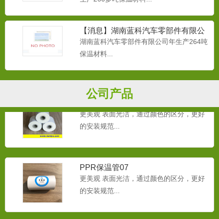
【消息】湖南蓝科汽车零部件有限公
汽车聚氨酯(PU)
司年生产260多吨保温材料
湖南蓝科汽车零部件有限公司年生产264吨
门板防水膜；门板扶手；随车工具箱；中
保温材料...
央通道泡沫；主地毯；座椅...
公司产品
PPR保温管06
更美观 表面光洁，通过颜色的区分，更好
的安装规范...
PPR保温管07
更美观 表面光洁，通过颜色的区分，更好
的安装规范...