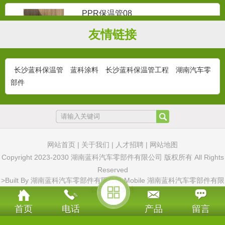
PPR保温管08
更美观 表面光洁，通过颜色的区分，更好
友情链接
的安装规范...
长沙蓝科保温管
蓝科涂料
长沙蓝科保温管工程
湖南汽车零
PPR保温管09
部件
更美观 表面光洁，通过颜色的区分，更好
的安装规范...
PPR保温管10
网站首页
|
关于我们
|
人才招聘
|
网站地图
学校热水管...
Copyright 2023-2030 湖南蓝科汽车零部件有限公司 版权所有 All Rights
Reserved
>Built By
湖南蓝科汽车零部件有限公司 Mobile
湖南蓝科汽车零部件有限
公司
技术支持
PPR保温管11
首页
电话
产品
留言
更美观 表面光洁，通过颜色的区分，更好