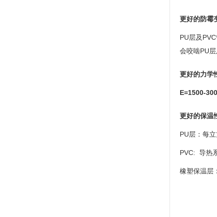
更好的防霉
PU
层及
PVC
会咬啮
PU
层
更好的力学
E
=
1500-30
更好的保温
PU
层：每立
PVC:
导热
橡塑保温层