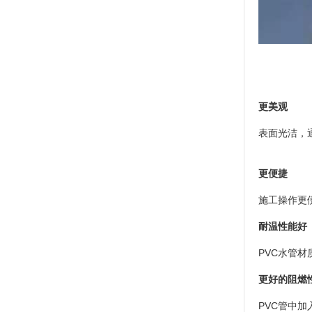
更美观
表面光洁，
更便捷
施工操作更
耐温性能好
PVC
水管材
更好的阻燃
PVC
管中加