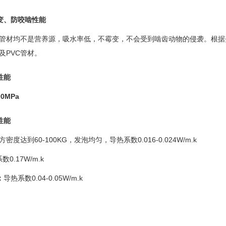
变、防咬啮性能
管材均不是营养源，吸水率低，不霉变，不会受到啮齿动物的侵袭。根据
及
PVC
管材。
性能
00MPa
性能
方密度达到
60-100KG
，发泡均匀，导热系数
0.016-0.024W/m.k
系数
0.17W/m.k
：
导热系数
0.04-0.05W/m.k