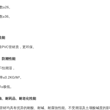
数≥
26
。
数≥
36
。
性能
准
PVC
管材质，更环保。
、防潮性能
不怕潮湿，
率≤
0.2KG/M
³。
率≤极低。
蚀、耐药品、耐老化性能
管材均具有优异的耐酸、耐碱、耐腐蚀性能。不受潮湿及土壤酸碱度的影